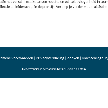
tie het verschil maakt tussen routine en echte bevlogenheid in teams
ectie en leiderschap in de praktijk. Verdiep je verder met praktische 
gemene voorwaarden
|
Privacyverklaring
|
Zoeken
|
Klachtenregelin
Deze website is gemaakt in het CMS van e-Captain