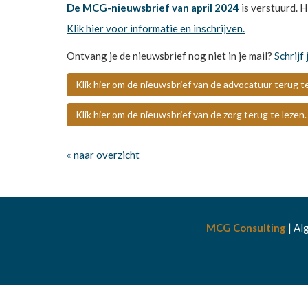
De
MCG-nieuwsbrief
van april 2024
is verstuurd. 
Klik hier voor informatie en inschrijven.
Ontvang je de nieuwsbrief nog niet in je mail?
Schrijf 
Klik hier om de nieuwsbrief van de advocatuur terug t
Klik hier om de nieuwsbrief van de zorg terug te lezen.
« naar overzicht
MCG Consulting
|
Al