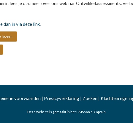
Hierin lees je o.a. meer over ons webinar Ontwikkelassessments:
verb
je dan in via deze link.
e lezen.
gemene voorwaarden
|
Privacyverklaring
|
Zoeken
|
Klachtenregelin
Deze website is gemaakt in het CMS van e-Captain